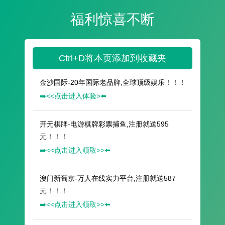
福利惊喜不断
Ctrl+D将本页添加到收藏夹
金沙国际-20年国际老品牌,全球顶级娱乐！！！
➡️<<点击进入体验>⬅️
开元棋牌-电游棋牌彩票捕鱼,注册就送595
元！！！
➡️<<点击进入领取>>⬅️
澳门新葡京-万人在线实力平台,注册就送587
元！！！
➡️<<点击进入领取>>⬅️